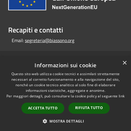
Recapiti e contatti
Email:
segreteria@biassono.org
RSS
×
Copyright © 2026 • Portale
Informazioni sui cookie
Accessibilità
Opendata • Powered by
Questo sito web utilizza cookie tecnici e assimilati strettamente
Privacy
Municipium
Accesso
•
necessari al corretto funzionamento e alla navigazione del sito,
Cookie
redazione
nonché un cookie tecnico analitico al solo fine di elaborare
Mappa del sito
informazioni statistiche, aggregate e anonime.
Per maggiori dettagli, può consultare la cookie policy al seguente
link
RIFIUTA TUTTO
ACCETTA TUTTO
MOSTRA DETTAGLI